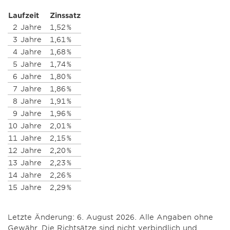
Laufzeit
Zinssatz
2
Jahre
1,52 %
3
Jahre
1,61 %
4
Jahre
1,68 %
5
Jahre
1,74 %
6
Jahre
1,80 %
7
Jahre
1,86 %
8
Jahre
1,91 %
9
Jahre
1,96 %
10
Jahre
2,01 %
11
Jahre
2,15 %
12
Jahre
2,20 %
13
Jahre
2,23 %
14
Jahre
2,26 %
15
Jahre
2,29 %
Letzte Änderung: 6. August 2026. Alle Angaben ohne
Gewähr. Die Richtsätze sind nicht verbindlich und