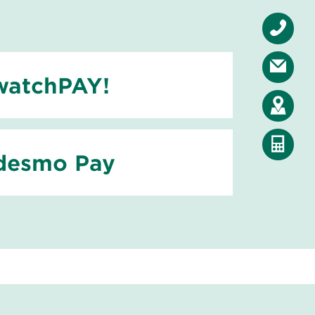
watchPAY!
desmo Pay