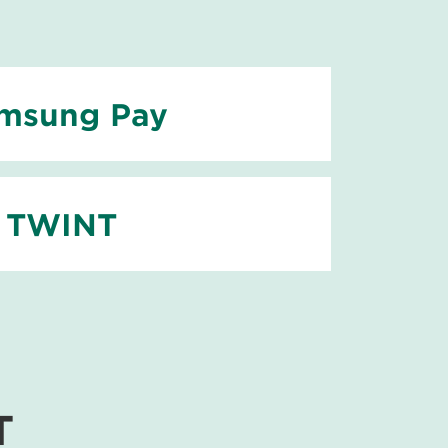
msung Pay
TWINT
T