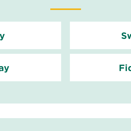
ay
S
ay
Fi