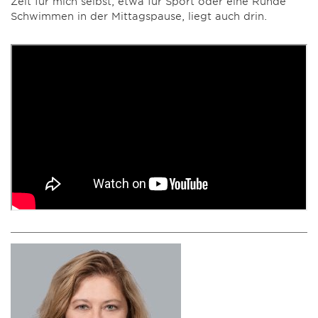
Zeit für mich selbst, etwa für Sport oder eine Runde
Schwimmen in der Mittagspause, liegt auch drin.